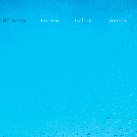
s de video
En vivo
Galería
prensa