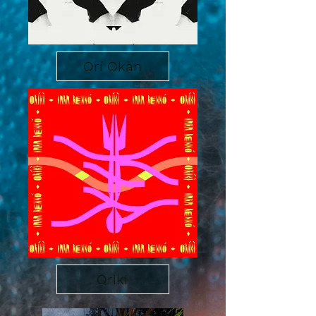
Orí Okàn
Oriki